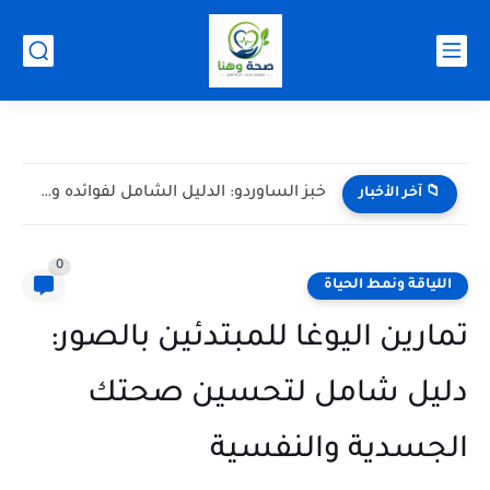
-->
هل تعاني من الأرق والشد العضلي؟ إليك 10 علامات قد...
📁 آخر الأخبار
0
اللياقة ونمط الحياة
تمارين اليوغا للمبتدئين بالصور:
دليل شامل لتحسين صحتك
الجسدية والنفسية