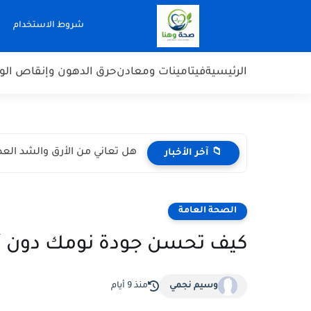
-->
شروط الاستخدام
الرئيسية
فيتامينات ومعادن
حرق الدهون وإنقاص الو
هل تعاني من الأرق والشد العضلي؟ إليك 0
📁 آخر الأخبار
الصحة العامة
كيف تحسن جودة نومك دون أد
وسيم نجمي
منذ 9 أيام